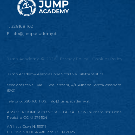
T. 3281681102
E.
info@jumpacademy.it
Jump Academy
©
2026
.
Privacy Policy
.
Cookies Policy
Jump Academy Associazione Sportiva Dilettantistica
Sede operativa : Via L. Spallanzani, 4/6 Albano Sant'Alessandro
(BG)
Telefono: 328 168 1102;
info@jumpacademy.it
ASSOCIAZIONE RICONOSCIUTA DAL CONI numero iscrizione
Registro CONI 279524
Affiliata Csen N. 53311
C.F. 95213960164 Affiliata CSEN 2025