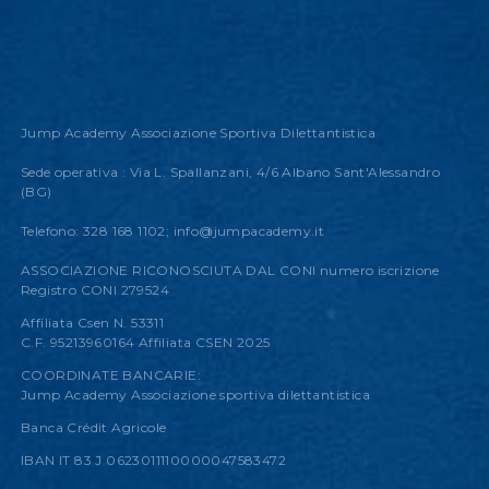
Jump Academy Associazione Sportiva Dilettantistica
Sede operativa : Via L. Spallanzani, 4/6 Albano Sant'Alessandro
(BG)
Telefono: 328 168 1102;
info@jumpacademy.it
ASSOCIAZIONE RICONOSCIUTA DAL CONI numero iscrizione
Registro CONI 279524
Affiliata Csen N. 53311
C.F. 95213960164 Affiliata CSEN 2025
COORDINATE BANCARIE:
Jump Academy Associazione sportiva dilettantistica
Banca Crédit Agricole
IBAN IT 83 J 0623011110000047583472