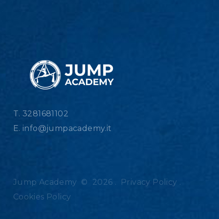
T. 3281681102
E.
info@jumpacademy.it
Jump Academy
©
2026
.
Privacy Policy
.
Cookies Policy