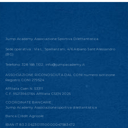
Jump Academy Associazione Sportiva Dilettantistica
Sede operativa : Via L. Spallanzani, 4/6 Albano Sant'Alessandro
(BG)
Telefono: 328 168 1102;
info@jumpacademy.it
ASSOCIAZIONE RICONOSCIUTA DAL CONI numero iscrizione
Registro CONI 279524
Affiliata Csen N. 53311
C.F. 95213960164 Affiliata CSEN 2025
COORDINATE BANCARIE:
Jump Academy Associazione sportiva dilettantistica
Banca Crédit Agricole
IBAN IT 83 J 0623011110000047583472