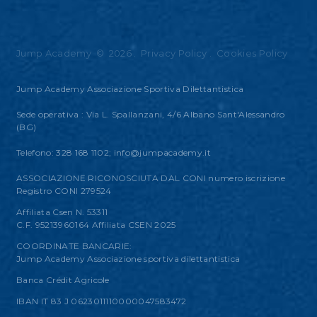
Jump Academy
©
2026
.
Privacy Policy
.
Cookies Policy
Jump Academy Associazione Sportiva Dilettantistica
Sede operativa : Via L. Spallanzani, 4/6 Albano Sant'Alessandro
(BG)
Telefono: 328 168 1102;
info@jumpacademy.it
ASSOCIAZIONE RICONOSCIUTA DAL CONI numero iscrizione
Registro CONI 279524
Affiliata Csen N. 53311
C.F. 95213960164 Affiliata CSEN 2025
COORDINATE BANCARIE:
Jump Academy Associazione sportiva dilettantistica
Banca Crédit Agricole
IBAN IT 83 J 0623011110000047583472