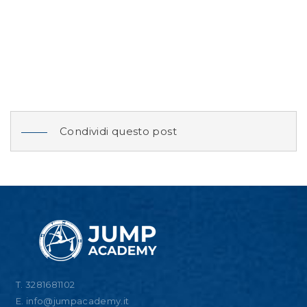
Condividi questo post
T. 3281681102
E.
info@jumpacademy.it