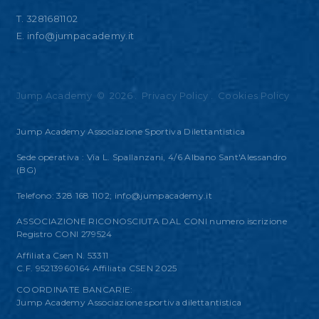
T. 3281681102
E.
info@jumpacademy.it
Jump Academy
©
2026
.
Privacy Policy
.
Cookies Policy
Jump Academy Associazione Sportiva Dilettantistica
Sede operativa : Via L. Spallanzani, 4/6 Albano Sant'Alessandro
(BG)
Telefono: 328 168 1102;
info@jumpacademy.it
ASSOCIAZIONE RICONOSCIUTA DAL CONI numero iscrizione
Registro CONI 279524
Affiliata Csen N. 53311
C.F. 95213960164 Affiliata CSEN 2025
COORDINATE BANCARIE:
Jump Academy Associazione sportiva dilettantistica