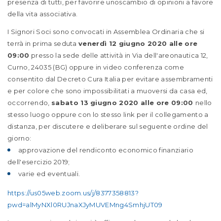
presenza di tutti, per favorire unoscambio di opinioni a favore
della vita associativa.
I Signori Soci sono convocati in Assemblea Ordinaria che si
terrà in prima seduta
venerdì 12 giugno 2020 alle ore
09:00
presso la sede delle attività in Via dell'areonautica 12,
Curno, 24035 (BG) oppure in video conferenza come
consentito dal Decreto Cura Italia per evitare assembramenti
e per colore che sono impossibilitati a muoversi da casa ed,
occorrendo,
sabato 13 giugno 2020 alle ore 09:00
nello
stesso luogo oppure con lo stesso link per il collegamento a
distanza, per discutere e deliberare sul seguente ordine del
giorno:
approvazione del rendiconto economico finanziario
dell'esercizio 2019;
varie ed eventuali.
https://us05web.zoom.us/j/8377358813?
pwd=alMyNXl0RUJnaXJyMUVEMng4SmhjUT09