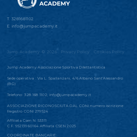
T. 3281681102
E.
info@jumpacademy.it
Jump Academy
©
2026
.
Privacy Policy
.
Cookies Policy
Jump Academy Associazione Sportiva Dilettantistica
Sede operativa : Via L. Spallanzani, 4/6 Albano Sant'Alessandro
(BG)
Telefono: 328 168 1102;
info@jumpacademy.it
ASSOCIAZIONE RICONOSCIUTA DAL CONI numero iscrizione
Registro CONI 279524
Affiliata Csen N. 53311
C.F. 95213960164 Affiliata CSEN 2025
COORDINATE BANCARIE: