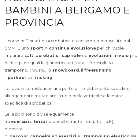
BAMBINI A BERGAMO E
PROVINCIA
Il corso di Ginnastica Acrobatica è uno sport riconosciuto dal
CONI. È uno
sport
in
continua
evoluzione
per chi vuole
imparare
salti
acrobatici
,
capriole
ed
evoluzioni
in
volo
pro
di discipline quali la ginnastica artistica, il freestyle su
trampolino, il wushu, lo
snowboard
, il
freerunning
,
il
parkour
e il
tricking
.
Le lezioni consistono in una parte di riscaldamento specifico,
allungamento muscolare, studio della verticale e la parte
specifica di acrobatica.
Le lezioni sono divise equamente
tra
esercizi
a
terra
(capovolte, ruote, rondate, flick),
elementi
di
parkour
,
capoeira
ed
esercizi
sul
trampolino
elastico
(sa