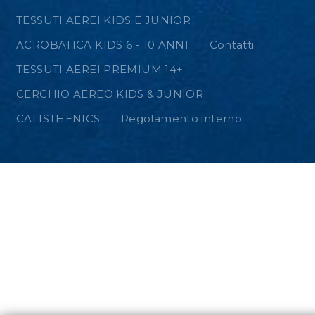
TESSUTI AEREI KIDS E JUNIOR
ACROBATICA KIDS 6 - 10 ANNI
Contatti
TESSUTI AEREI PREMIUM 14+
CERCHIO AEREO KIDS & JUNIOR
CALISTHENICS
Regolamento interno